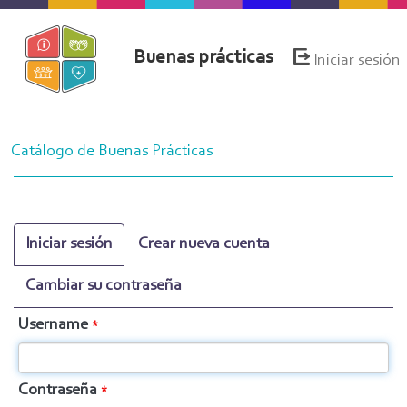
Pasar
al
Menú
Buenas prácticas
Iniciar sesión
contenido
de
principal
cuenta
de
usuario
Navegación
Catálogo de Buenas Prácticas
principal
Iniciar sesión
(solapa
Crear nueva cuenta
Solapas
activa)
principales
Cambiar su contraseña
Username
Contraseña