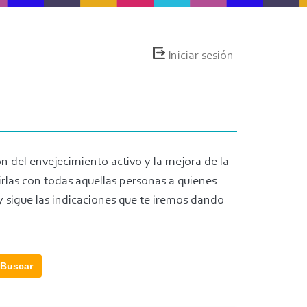
Menú
Iniciar sesión
de
cuenta
de
usuario
n del envejecimiento activo y la mejora de la
rlas con todas aquellas personas a quienes
 y sigue las indicaciones que te iremos dando
Buscar